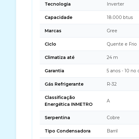
Tecnologia
Inverter
Capacidade
18.000 btus
Marcas
Gree
Ciclo
Quente e Frio
Climatiza até
24 m
Garantia
5 anos - 10 no
Gás Refrigerante
R-32
Classificação
A
Energética INMETRO
Serpentina
Cobre
Tipo Condensadora
Barril