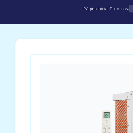
›
›
Página Inicial
Produtos