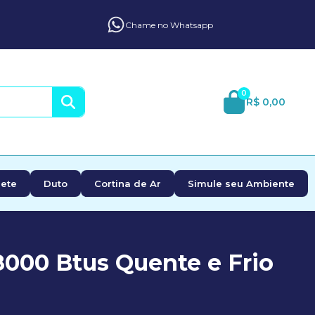
Chame no Whatsapp
0
R$ 0,00
ete
Duto
Cortina de Ar
Simule seu Ambiente
8000 Btus Quente e Frio