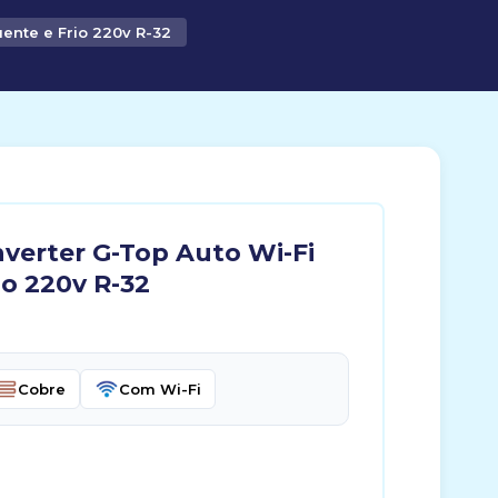
ente e Frio 220v R-32
nverter G-Top Auto Wi-Fi
io 220v R-32
Cobre
Com Wi-Fi