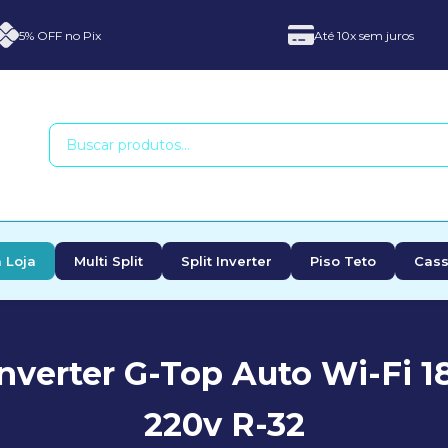
5% OFF no Pix
Até 10x sem juros
 Loja
Multi Split
Split Inverter
Piso Teto
Cass
nverter G-Top Auto Wi-Fi 1
220v R-32