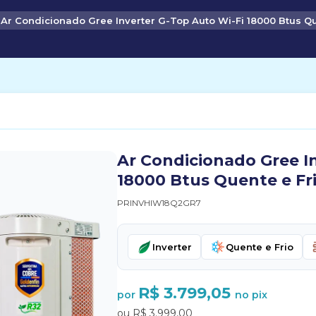
Ar Condicionado Gree Inverter G-Top Auto Wi-Fi 18000 Btus Qu
Ar Condicionado Gree I
18000 Btus Quente e Fr
PRINVHIW18Q2GR7
Inverter
Quente e Frio
R$ 3.799,05
por
no pix
ou R$ 3.999,00