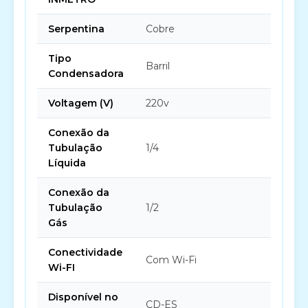
Serpentina
Cobre
Tipo
Barril
Condensadora
Voltagem (V)
220v
Conexão da
Tubulação
1/4
Líquida
Conexão da
Tubulação
1/2
Gás
Conectividade
Com Wi-Fi
Wi-FI
Disponível no
CD-ES