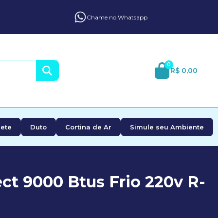
Chame no Whatsapp
0
R$ 0,00
ete
Duto
Cortina de Ar
Simule seu Ambiente
ct 9000 Btus Frio 220v R-