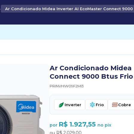
›
Ar Condicionado Midea Inverter AI EcoMaster Connect 9000 
Ar Condicionado Midea 
Connect 9000 Btus Frio
PRINVHIW09F2MI3
Inverter
Frio
Cobre
R$ 1.927,55
por
no pix
ou R$ 2.029,00