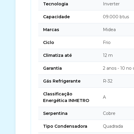
Tecnologia
Inverter
Capacidade
09.000 btus
Marcas
Midea
Ciclo
Frio
Climatiza até
12 m
Garantia
2 anos - 10 no
Gás Refrigerante
R-32
Classificação
A
Energética INMETRO
Serpentina
Cobre
Tipo Condensadora
Quadrada