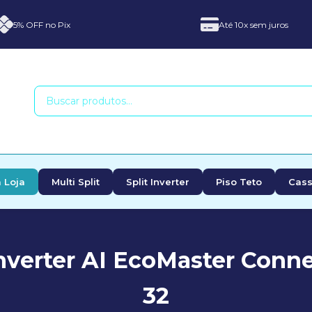
5% OFF no Pix
Até 10x sem juros
 Loja
Multi Split
Split Inverter
Piso Teto
Cass
verter AI EcoMaster Conne
32