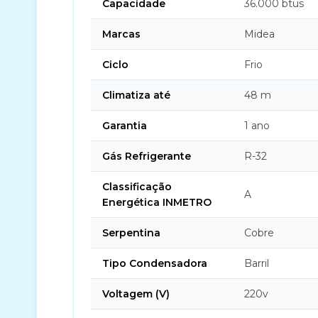
Capacidade
36.000 btus
Marcas
Midea
Ciclo
Frio
Climatiza até
48 m
Garantia
1 ano
Gás Refrigerante
R-32
Classificação
A
Energética INMETRO
Serpentina
Cobre
Tipo Condensadora
Barril
Voltagem (V)
220v