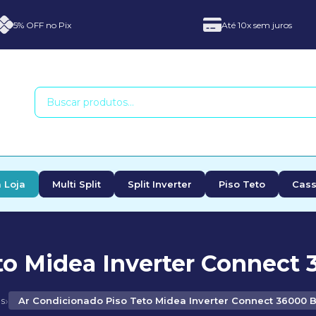
5% OFF no Pix
Até 10x sem juros
 Loja
Multi Split
Split Inverter
Piso Teto
Cass
o Midea Inverter Connect 
›
s
Ar Condicionado Piso Teto Midea Inverter Connect 36000 B