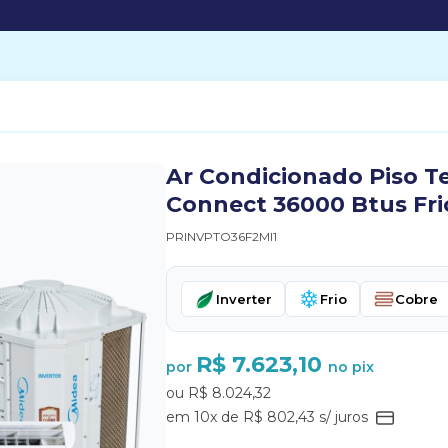
Ar Condicionado Piso Te
Connect 36000 Btus Fri
PRINVPTO36F2MI1
Inverter
Frio
Cobre
R$ 7.623,10
por
no pix
ou R$ 8.024,32
em 10x de R$ 802,43 s/ juros