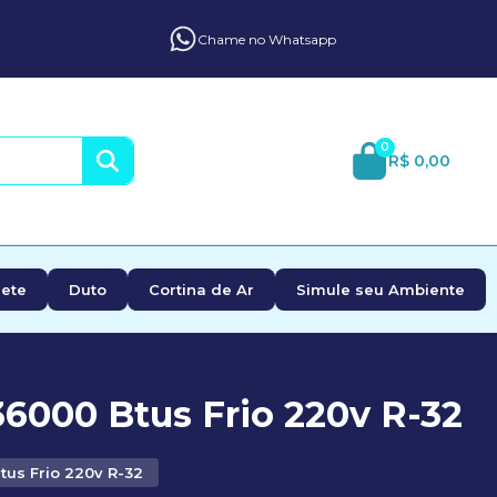
Chame no Whatsapp
0
R$ 0,00
ete
Duto
Cortina de Ar
Simule seu Ambiente
36000 Btus Frio 220v R-32
tus Frio 220v R-32